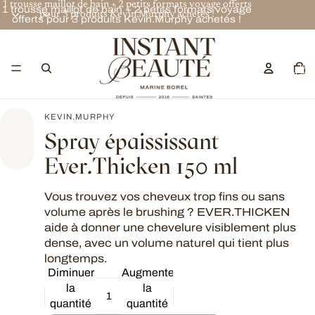
1 trousse maillot de bain + 2 petits formats voyage offerts
1 trousse maillot de bain + 2 petits formats voyage
pour 3 produits Kevin.Murphy achetés !
offerts pour 3 produits Kevin.Murphy achetés !
Nombr
total
d’articl
dans l
panier:
KEVIN.MURPHY
Spray épaississant
Ever.Thicken 150 ml
Vous trouvez vos cheveux trop fins ou sans
volume après le brushing ? EVER.THICKEN
aide à donner une chevelure visiblement plus
dense, avec un volume naturel qui tient plus
longtemps.
Diminuer
Augmenter
la
la
quantité
quantité