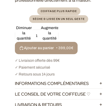
professionnelle directement à la maison.
COIFFAGE PLUS RAPIDE
SÈCHE & LISSE EN UN SEUL GESTE
Diminuer
Augmenter
la
la
quantité
quantité
Ajouter au panier
• 399,00€
✓ Livraison offerte dès 99€
✓ Paiement sécurisé
✓ Retours sous 14 jours
INFORMATIONS COMPLÉMENTAIRES
LE CONSEIL DE VOTRE COIFFEUSE ♡
LIVRAISON & RETOURS