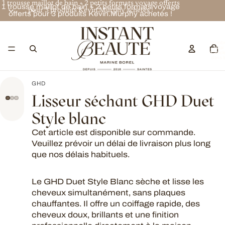
1 trousse maillot de bain + 2 petits formats voyage offerts
1 trousse maillot de bain + 2 petits formats voyage
pour 3 produits Kevin.Murphy achetés !
offerts pour 3 produits Kevin.Murphy achetés !
Nombr
total
d’articl
dans l
panier:
GHD
Lisseur séchant GHD Duet
Style blanc
Cet article est disponible sur commande.
Veuillez prévoir un délai de livraison plus long
que nos délais habituels.
Le GHD Duet Style Blanc sèche et lisse les
cheveux simultanément, sans plaques
chauffantes. Il offre un coiffage rapide, des
cheveux doux, brillants et une finition