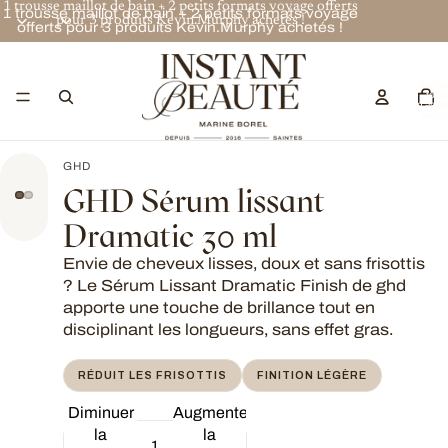
1 trousse maillot de bain + 2 petits formats voyage offerts
1 trousse maillot de bain + 2 petits formats voyage
pour 3 produits Kevin.Murphy achetés !
offerts pour 3 produits Kevin.Murphy achetés !
Nombr
total
d’articl
dans l
panier:
GHD
GHD Sérum lissant
Dramatic 30 ml
Envie de cheveux lisses, doux et sans frisottis
? Le Sérum Lissant Dramatic Finish de ghd
apporte une touche de brillance tout en
disciplinant les longueurs, sans effet gras.
RÉDUIT LES FRISOTTIS
FINITION LÉGÈRE
Diminuer
Augmenter
la
la